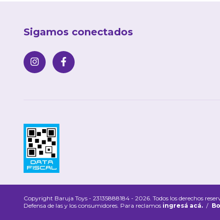
Sigamos conectados
Copyright Baruja Toys - 23135888184 - 2026. Todos los derechos reser
Defensa de las y los consumidores. Para reclamos
ingresá acá.
/
Bo