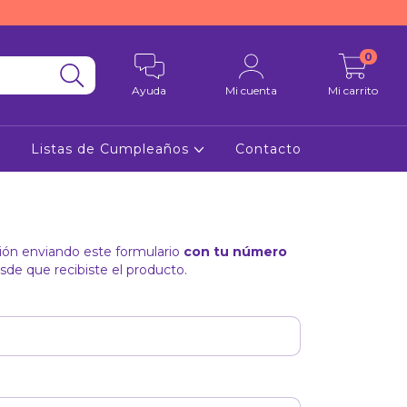
0
Ayuda
Mi cuenta
Mi carrito
Listas de Cumpleaños
Contacto
ción enviando este formulario
con tu número
de que recibiste el producto.