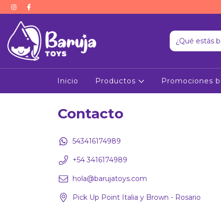
Inicio
Productos
Promociones b
Contacto
543416174989
+54 3416174989
hola@barujatoys.com
Pick Up Point Italia y Brown - Rosario