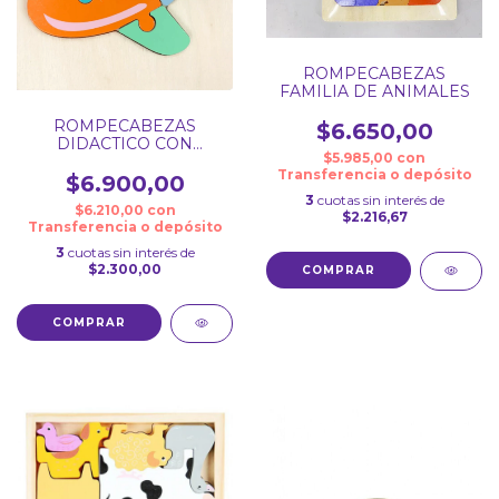
ROMPECABEZAS
FAMILIA DE ANIMALES
ROMPECABEZAS
$6.650,00
DIDACTICO CON
$5.985,00
con
ENCASTRE
Transferencia o depósito
$6.900,00
3
cuotas sin interés de
$6.210,00
con
$2.216,67
Transferencia o depósito
3
cuotas sin interés de
$2.300,00
COMPRAR
COMPRAR