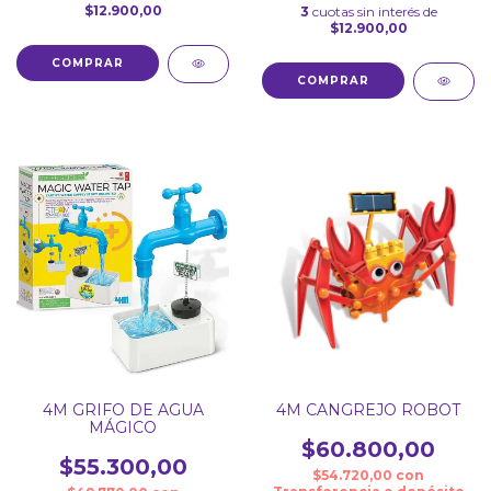
$12.900,00
3
cuotas sin interés de
$12.900,00
4M GRIFO DE AGUA
4M CANGREJO ROBOT
MÁGICO
$60.800,00
$55.300,00
$54.720,00
con