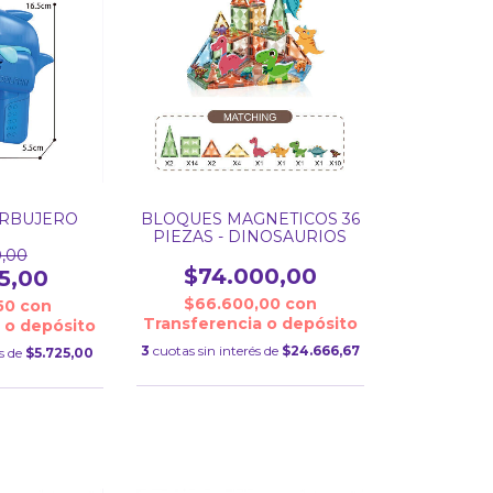
URBUJERO
BLOQUES MAGNETICOS 36
PIEZAS - DINOSAURIOS
0,00
$74.000,00
75,00
$66.600,00
con
,50
con
Transferencia o depósito
 o depósito
3
cuotas sin interés de
$24.666,67
és de
$5.725,00