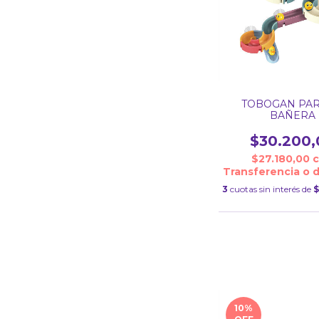
TOBOGAN PAR
BAÑERA
$30.200,
$27.180,00
Transferencia o 
3
cuotas sin interés de
$
10
%