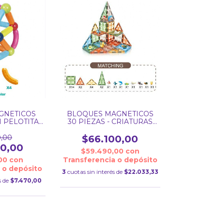
GNETICOS
BLOQUES MAGNETICOS
 PELOTITAS
30 PIEZAS - CRIATURAS
EZAS
MARINAS
0,00
$66.100,00
10,00
$59.490,00
con
,00
con
Transferencia o depósito
 o depósito
3
cuotas sin interés de
$22.033,33
s de
$7.470,00