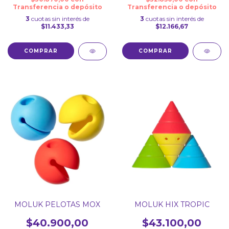
Transferencia o depósito
Transferencia o depósito
3
cuotas sin interés de
3
cuotas sin interés de
$11.433,33
$12.166,67
MOLUK PELOTAS MOX
MOLUK HIX TROPIC
$40.900,00
$43.100,00