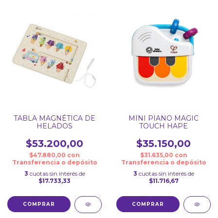
TABLA MAGNÉTICA DE
MINI PIANO MAGIC
HELADOS
TOUCH HAPE
$53.200,00
$35.150,00
$47.880,00
con
$31.635,00
con
Transferencia o depósito
Transferencia o depósito
3
cuotas sin interés de
3
cuotas sin interés de
$17.733,33
$11.716,67