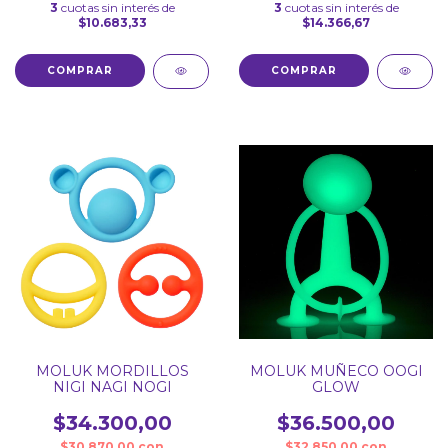
3
cuotas sin interés de
3
cuotas sin interés de
$10.683,33
$14.366,67
MOLUK MORDILLOS
MOLUK MUÑECO OOGI
NIGI NAGI NOGI
GLOW
$34.300,00
$36.500,00
$30.870,00
con
$32.850,00
con